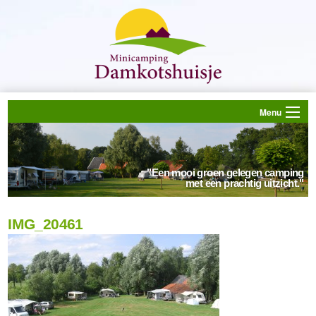
Menu
"Een mooi groen gelegen camping
met een prachtig uitzicht."
IMG_20461