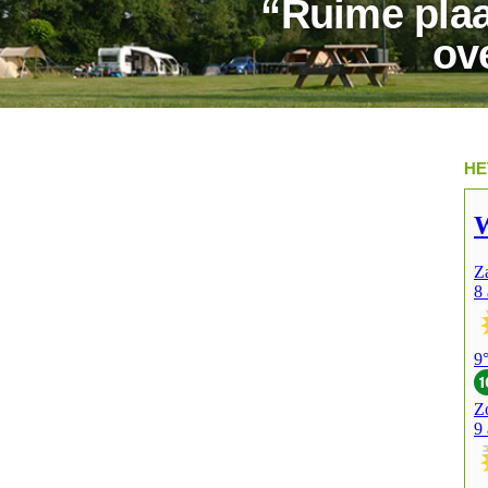
“Ruime plaa
ov
HE