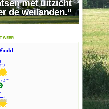
tsen met uitzicht
er de weilanden.”
T WEER